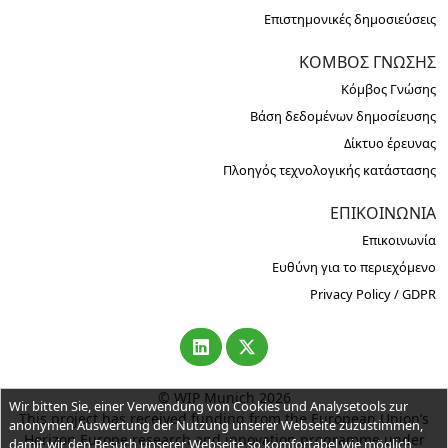
Επιστημονικές δημοσιεύσεις
ΚΌΜΒΟΣ ΓΝΏΣΗΣ
Κόμβος Γνώσης
Βάση δεδομένων δημοσίευσης
Δίκτυο έρευνας
Πλοηγός τεχνολογικής κατάστασης
ΕΠΙΚΟΙΝΩΝΊΑ
Επικοινωνία
Ευθύνη για το περιεχόμενο
Privacy Policy / GDPR
© WIP Munich 2026
Wir bitten Sie, einer Verwendung von Cookies und Analysetools zur
This project has received funding from the European Union’s
anonymen Auswertung der Nutzung unserer Webseite zuzustimmen,
Horizon Europe research and innovation programme under
damit wir den Besuch unserer Webseite so komfortabel wie möglich