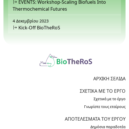
EVENTS: Workshop-Scaling Biofuels Into
Thermochemical Futures
4 Δεκεμβρίου 2023
Kick-Off BioTheRoS
ΑΡΧΙΚΉ ΣΕΛΊΔΑ
ΣΧΕΤΙΚΆ ΜΕ ΤΟ ΈΡΓΟ
Σχετικά με το έργο
Γνωρίστε τους εταίρους
ΑΠΟΤΕΛΈΣΜΑΤΑ ΤΟΥ ΈΡΓΟΥ
Δημόσια παραδοτέα