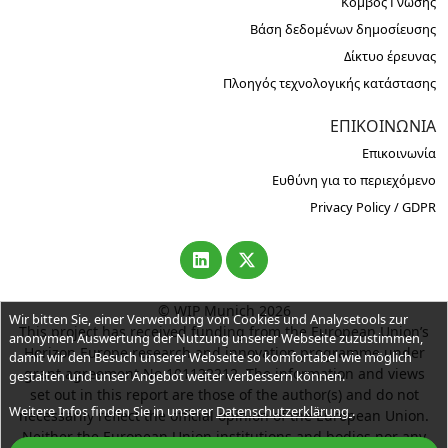
Κόμβος Γνώσης
Βάση δεδομένων δημοσίευσης
Δίκτυο έρευνας
Πλοηγός τεχνολογικής κατάστασης
ΕΠΙΚΟΙΝΩΝΊΑ
Επικοινωνία
Ευθύνη για το περιεχόμενο
Privacy Policy / GDPR
© WIP Munich 2026
Wir bitten Sie, einer Verwendung von Cookies und Analysetools zur
This project has received funding from the European Union’s
anonymen Auswertung der Nutzung unserer Webseite zuzustimmen,
Horizon Europe research and innovation programme under
damit wir den Besuch unserer Webseite so komfortabel wie möglich
grant agreement No 101122212. The information and views
gestalten und unser Angebot weiter verbessern können.
set out in this report are those of the author(s) and do not
Weitere Infos finden Sie in unserer
Datenschutzerklärung
.
necessarily reflect the official opinion of the European Union.
Neither the European Union institutions and bodies nor any