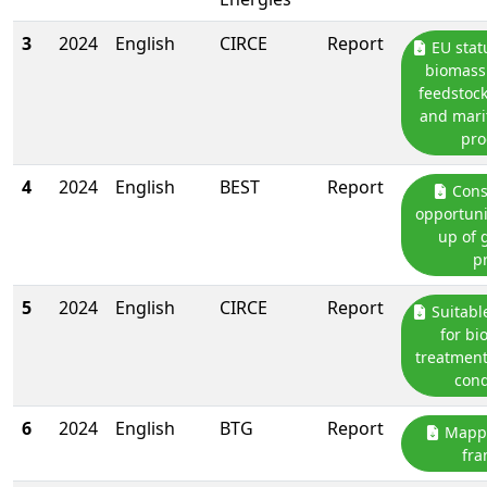
3
2024
English
CIRCE
Report
EU stat
biomass 
feedstock
and mari
pro
4
2024
English
BEST
Report
Cons
opportunit
up of g
p
5
2024
English
CIRCE
Report
Suitabl
for bi
treatment
cond
6
2024
English
BTG
Report
Mappi
fr