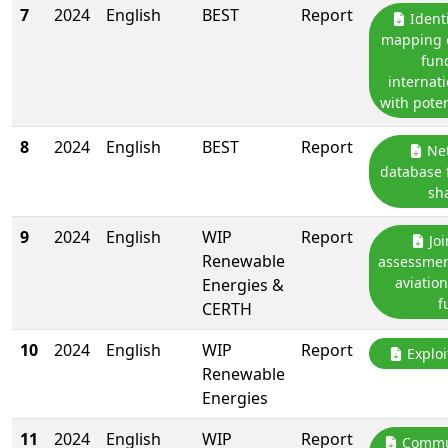
7
2024
English
BEST
Report
Identi
mapping o
fun
internati
with poten
8
2024
English
BEST
Report
Net
database 
sh
9
2024
English
WIP
Report
Joi
Renewable
assessmen
aviatio
Energies &
f
CERTH
10
2024
English
WIP
Report
Exploi
Renewable
Energies
11
2024
English
WIP
Report
Commun