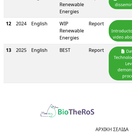
Renewable
dissemin
Energies
12
2024
English
WIP
Report
Renewable
Introduct
video abo
Energies
13
2025
English
BEST
Report
Dat
Technolo
Lev
demons
proc
ΑΡΧΙΚΉ ΣΕΛΊΔΑ