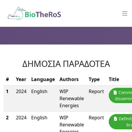
ΔΗΜΌΣΙΑ ΠΑΡΑΔΟΤΈΑ
#
Year
Language
Authors
Type
Title
1
2024
English
WIP
Report
Commun
Renewable
dissemin
Energies
2
2024
English
WIP
Report
Definit
Renewable
br
Energies