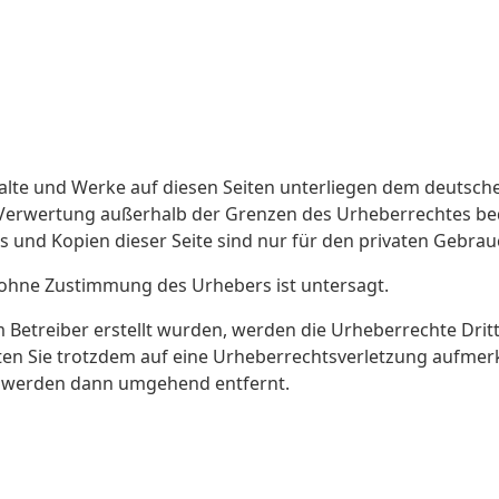
R BIOTHEROS
PROJEKT-ERGEBNISSE
WIS
nhalte und Werke auf diesen Seiten unterliegen dem deutsche
Über BioTheRos
Öffentliche Ergebnisse
r Verwertung außerhalb der Grenzen des Urheberrechtes be
Partner
Wissenschaftliche
Publ
s und Kopien dieser Seite sind nur für den privaten Gebrau
Veröffentlichungen
Fo
Technologi
 ohne Zustimmung des Urhebers ist untersagt.
om Betreiber erstellt wurden, werden die Urheberrechte Dritt
llten Sie trotzdem auf eine Urheberrechtsverletzung aufme
e werden dann umgehend entfernt.
© WIP Munich 2026
 European Union’s Horizon Europe research and innovation progra
those of the author(s) and do not necessarily reflect the official o
cting on their behalf may be held responsible for the use which ma