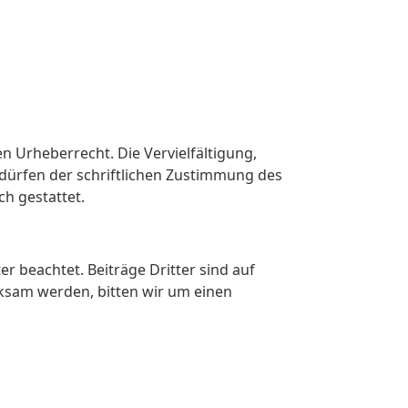
SENSZENTRUM
KONTAKT
n Urheberrecht. Die Vervielfältigung,
Wissenzentrum
Kontakt
dürfen der schriftlichen Zustimmung des
ikationsdatenbank
Disclaimer
ch gestattet.
rschungsnetzwerk
Datenschutz (Privacy Policy /
GDPR)
e-Staatsnavigator
er beachtet. Beiträge Dritter sind auf
rksam werden, bitten wir um einen
mme under grant agreement No 101122212. The
pinion of the European Union. Neither the European
y be made of the information contained therein.