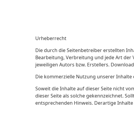
Urheberrecht
ÜBE
Die durch die Seitenbetreiber erstellten I
Bearbeitung, Verbreitung und jede Art de
jeweiligen Autors bzw. Erstellers. Download
Die kommerzielle Nutzung unserer Inhalte
Soweit die Inhalte auf dieser Seite nicht v
dieser Seite als solche gekennzeichnet. So
entsprechenden Hinweis. Derartige Inhalt
This project has received funding from the
information and views set out in this report are 
Union institutions and bodies nor any person a