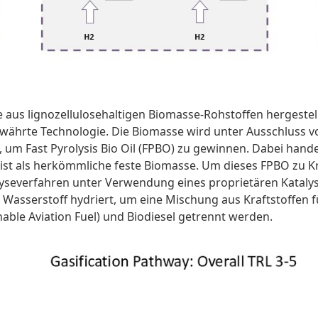
e aus lignozellulosehaltigen Biomasse-Rohstoffen hergestell
 bewährte Technologie. Die Biomasse wird unter Ausschluss vo
 Fast Pyrolysis Bio Oil (FPBO) zu gewinnen. Dabei handelt 
ist als herkömmliche feste Biomasse. Um dieses FPBO zu Kr
severfahren unter Verwendung eines proprietären Katalysato
t Wasserstoff hydriert, um eine Mischung aus Kraftstoffen 
able Aviation Fuel) und Biodiesel getrennt werden.