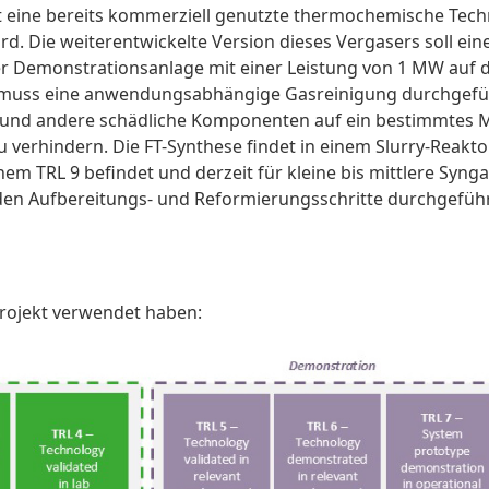
 eine bereits kommerziell genutzte thermochemische Techn
d. Die weiterentwickelte Version dieses Vergasers soll eine
r Demonstrationsanlage mit einer Leistung von 1 MW auf de
 muss eine anwendungsabhängige Gasreinigung durchgefüh
Cl- und andere schädliche Komponenten auf ein bestimmtes
 verhindern. Die FT-Synthese findet in einem Slurry-Reakto
m TRL 9 befindet und derzeit für kleine bis mittlere Syn
en Aufbereitungs- und Reformierungsschritte durchgeführ
Projekt verwendet haben: