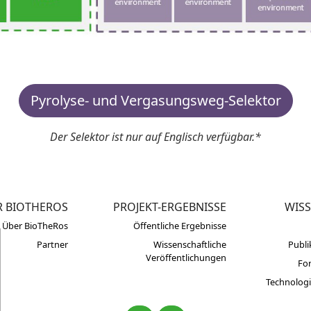
Pyrolyse- und Vergasungsweg-Selektor
Der Selektor ist nur auf Englisch verfügbar.*
R BIOTHEROS
PROJEKT-ERGEBNISSE
WIS
Über BioTheRos
Öffentliche Ergebnisse
Partner
Wissenschaftliche
Publ
Veröffentlichungen
Fo
Technologi